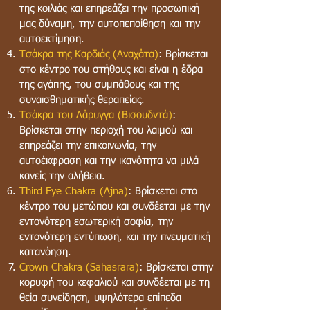
της κοιλιάς και επηρεάζει την προσωπική
μας δύναμη, την αυτοπεποίθηση και την
αυτοεκτίμηση.
Τσάκρα της Καρδιάς (Αναχάτα)
: Βρίσκεται
στο κέντρο του στήθους και είναι η έδρα
της αγάπης, του συμπάθους και της
συναισθηματικής θεραπείας.
Τσάκρα του Λάρυγγα (Βισουδντά)
:
Βρίσκεται στην περιοχή του λαιμού και
επηρεάζει την επικοινωνία, την
αυτοέκφραση και την ικανότητα να μιλά
κανείς την αλήθεια.
Third Eye Chakra (Ajna)
: Βρίσκεται στο
κέντρο του μετώπου και συνδέεται με την
εντονότερη εσωτερική σοφία, την
εντονότερη εντύπωση, και την πνευματική
κατανόηση.
Crown Chakra (Sahasrara)
: Βρίσκεται στην
κορυφή του κεφαλιού και συνδέεται με τη
θεία συνείδηση, υψηλότερα επίπεδα