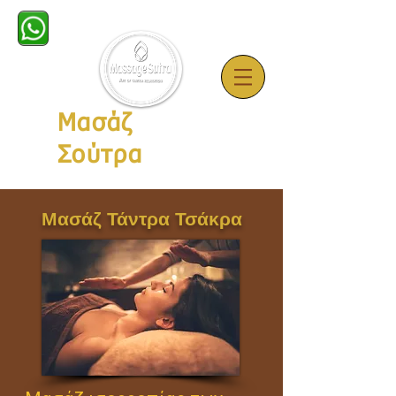
Μασάζ
Σούτρα
Μασάζ Τάντρα Τσάκρα