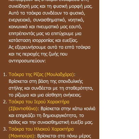
συνείδησή μας και τη φυσική μορφή μας.
Αυτά τα τσάκρα συνδέουν το φυσικό,
ενεργειακό, συναισθηματικό, νοητικό,
κοινωνικό και πνευματικό μας εαυτό,
επιτρέποντάς μας να επιτύχουμε μια
κατάσταση ισορροπίας και ευεξίας.
Ας εξερευνήσουμε αυτά τα επτά τσάκρα
και τις περιοχές της ζωής που
αντιπροσωπεύουν:
Τσάκρα της Ρίζας (Μουλαδχάρα)
:
Βρίσκεται στη βάση της σπονδυλικής
στήλης και συνδέεται με τη σταθερότητα,
το ρίζωμα και μια αίσθηση ανήκειας.
Τσάκρα του Ιερού Χαρακτήρα
(Σβαντισθάνα)
: Βρίσκεται στην κάτω κοιλιά
και επηρεάζει τη δημιουργικότητα, το
πάθος και την συναισθηματική ευεξία μας.
Τσάκρα του Ηλιακού Χαρακτήρα
(Μανιπούρα)
: Βρίσκεται στο πάνω μέρος