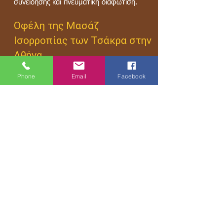
συνείδησης και πνευματική διαφώτιση.
Οφέλη της Μασάζ
Ισορροπίας των Τσάκρα στην
Αθήνα
Phone
Email
Facebook
Η μασάζ ισορροπίας των τσάκρα
προσφέρει μια ευρεία γκάμα οφελών τόσο
για το σώμα όσο και για το μυαλό. Εδώ
είναι μερικοί από τους τρόπους με τους
οποίους μπορεί να βελτιώσει την ευημερία
σας:
Αποκατάσταση της ροής ενέργειας
Μείωση του στρες και της αγωνίας
Βελτίωση του συναισθηματικού
αναπληρωτισμού
Προώθηση της φυσικής αναπλήρωσης
Αύξηση της ευφυίας και της συνείδησης
Εμβάθυνση της πνευματικής σας σύνδεσης