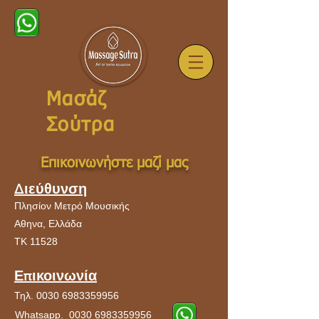
Μασάζ
Σούτρα
Επικοινωνήστε μαζί μας
Διεύθυνση
Πλησίον Μετρό Μουσικής
Αθηνα, Ελλάδα
ΤΚ 11528
Επικοινωνία
Τηλ.
0030 6983359956
Whatsapp.
0030 6983359956