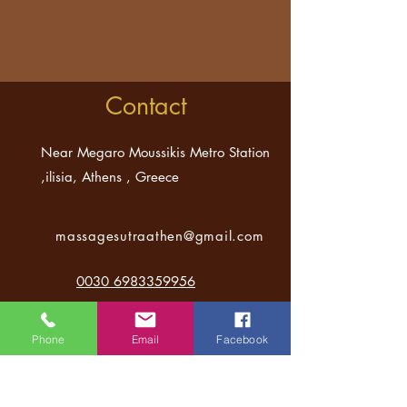
Contact
Near Megaro Moussikis Metro Station
,ilisia, Athens , Greece
massagesutraathen
@gmail.com
0030 6983359956
0030 6983359956
Phone
Email
Facebook