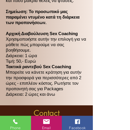
και πόσο μακριά θέλεις να φτάσεις.
Σημείωση: Το προσωπικό μας
παραμένει ντυμένο κατά τη διάρκεια
των προπονήσεων.
Αρχική Διαβούλευση Sex Coaching
Χρησιμοποιήστε αυτήν την επιλογή για να
μάθετε πώς μπορούμε να σας
βοηθήσουμε.
Διάρκεια: 1 ώρα
Τιμή: 50,- Ευρώ
Τακτικά ραντεβού Sex Coaching
Μπορείτε να κάνετε κράτηση για αυτήν
την προσφορά για περισσότερες από 2
ώρες - επιπλέον κόστος. Ρωτήστε τον
προπονητή σας για Packages
Διάρκεια: 2 ώρες και άνω
Contact
Near Megaro Moussikis Metro Station
Phone
Email
Facebook