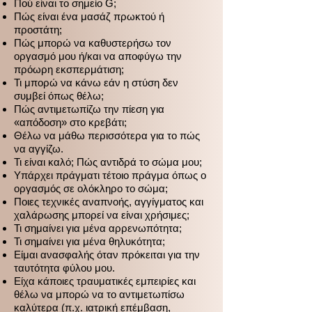
Πού είναι το σημείο G;
Πώς είναι ένα μασάζ πρωκτού ή
προστάτη;
Πώς μπορώ να καθυστερήσω τον
οργασμό μου ή/και να αποφύγω την
πρόωρη εκσπερμάτιση;
Τι μπορώ να κάνω εάν η στύση δεν
συμβεί όπως θέλω;
Πώς αντιμετωπίζω την πίεση για
«απόδοση» στο κρεβάτι;
Θέλω να μάθω περισσότερα για το πώς
να αγγίζω.
Τι είναι καλό; Πώς αντιδρά το σώμα μου;
Υπάρχει πράγματι τέτοιο πράγμα όπως ο
οργασμός σε ολόκληρο το σώμα;
Ποιες τεχνικές αναπνοής, αγγίγματος και
χαλάρωσης μπορεί να είναι χρήσιμες;
Τι σημαίνει για μένα αρρενωπότητα;
Τι σημαίνει για μένα θηλυκότητα;
Είμαι ανασφαλής όταν πρόκειται για την
ταυτότητα φύλου μου.
Είχα κάποιες τραυματικές εμπειρίες και
θέλω να μπορώ να το αντιμετωπίσω
καλύτερα (π.χ. ιατρική επέμβαση,