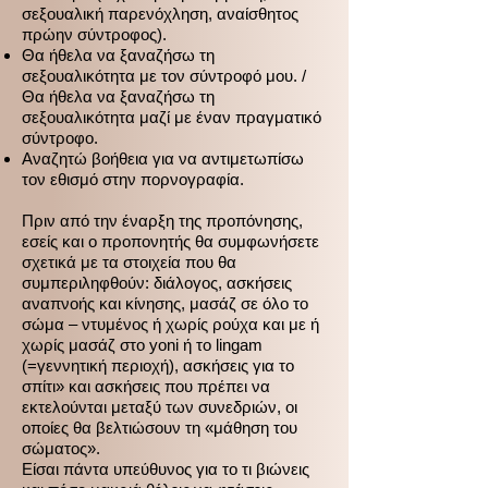
σεξουαλική παρενόχληση, αναίσθητος
πρώην σύντροφος).
Θα ήθελα να ξαναζήσω τη
σεξουαλικότητα με τον σύντροφό μου. /
Θα ήθελα να ξαναζήσω τη
σεξουαλικότητα μαζί με έναν πραγματικό
σύντροφο.
Αναζητώ βοήθεια για να αντιμετωπίσω
τον εθισμό στην πορνογραφία.
Πριν από την έναρξη της προπόνησης,
εσείς και ο προπονητής θα συμφωνήσετε
σχετικά με τα στοιχεία που θα
συμπεριληφθούν: διάλογος, ασκήσεις
αναπνοής και κίνησης, μασάζ σε όλο το
σώμα – ντυμένος ή χωρίς ρούχα και με ή
χωρίς μασάζ στο yoni ή το lingam
(=γεννητική περιοχή), ασκήσεις για το
σπίτι» και ασκήσεις που πρέπει να
εκτελούνται μεταξύ των συνεδριών, οι
οποίες θα βελτιώσουν τη «μάθηση του
σώματος».
Είσαι πάντα υπεύθυνος για το τι βιώνεις