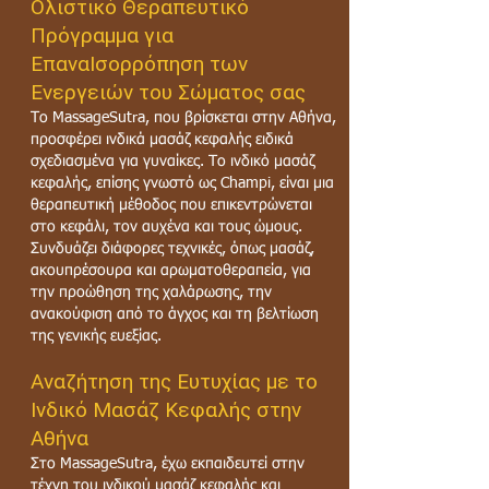
Ολιστικό Θεραπευτικό
Πρόγραμμα για
ΕπαναΙσορρόπηση των
Ενεργειών του Σώματος σας
Το MassageSutra, που βρίσκεται στην Αθήνα,
προσφέρει ινδικά μασάζ κεφαλής ειδικά
σχεδιασμένα για γυναίκες. Το ινδικό μασάζ
κεφαλής, επίσης γνωστό ως Champi, είναι μια
θεραπευτική μέθοδος που επικεντρώνεται
στο κεφάλι, τον αυχένα και τους ώμους.
Συνδυάζει διάφορες τεχνικές, όπως μασάζ,
ακουπρέσουρα και αρωματοθεραπεία, για
την προώθηση της χαλάρωσης, την
ανακούφιση από το άγχος και τη βελτίωση
της γενικής ευεξίας.
Αναζήτηση της Ευτυχίας με το
Ινδικό Μασάζ Κεφαλής στην
Αθήνα
Στο MassageSutra, έχω εκπαιδευτεί στην
τέχνη του ινδικού μασάζ κεφαλής και