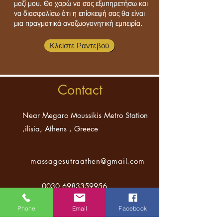
μαζί μου. Θα χαρώ να σας εξυπηρετήσω και
να διασφαλίσω ότι η επίσκεψή σας θα είναι
μια πραγματικά αναζωογονητική εμπειρία.
Κλείστε Ραντεβού
Contact
Near Megaro Moussikis Metro Station
,ilisia, Athens , Greece
massagesutraathen
@gmail.com
0030 6983359956
Phone
Email
Facebook
0030 6983359956