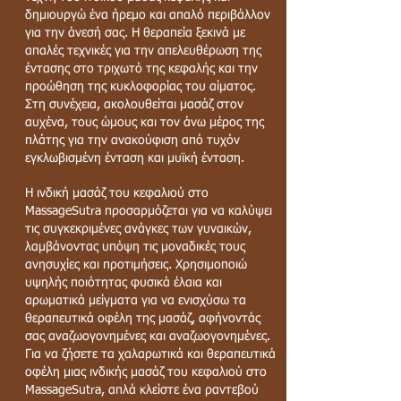
δημιουργώ ένα ήρεμο και απαλό περιβάλλον
για την άνεσή σας. Η θεραπεία ξεκινά με
απαλές τεχνικές για την απελευθέρωση της
έντασης στο τριχωτό της κεφαλής και την
προώθηση της κυκλοφορίας του αίματος.
Στη συνέχεια, ακολουθείται μασάζ στον
αυχένα, τους ώμους και τον άνω μέρος της
πλάτης για την ανακούφιση από τυχόν
εγκλωβισμένη ένταση και μυϊκή ένταση.
Η ινδική μασάζ του κεφαλιού στο
MassageSutra προσαρμόζεται για να καλύψει
τις συγκεκριμένες ανάγκες των γυναικών,
λαμβάνοντας υπόψη τις μοναδικές τους
ανησυχίες και προτιμήσεις. Χρησιμοποιώ
υψηλής ποιότητας φυσικά έλαια και
αρωματικά μείγματα για να ενισχύσω τα
θεραπευτικά οφέλη της μασάζ, αφήνοντάς
σας αναζωογονημένες και αναζωογονημένες.
Για να ζήσετε τα χαλαρωτικά και θεραπευτικά
οφέλη μιας ινδικής μασάζ του κεφαλιού στο
MassageSutra, απλά κλείστε ένα ραντεβού