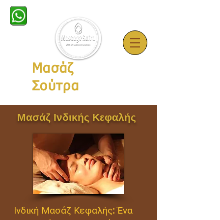
Μασάζ
Σούτρα
Μασάζ Ινδικής Κεφαλής
Ινδική Μασάζ Κεφαλής: Ένα